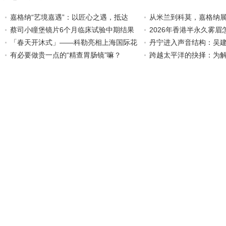
嘉格纳“艺境嘉遇”：以匠心之遇，抵达
从米兰到科莫，嘉格纳
蔡司小瞳堡镜片6个月临床试验中期结果
2026年香港半永久雾
「春天开沐式」——科勒亮相上海国际花
丹宁进入声音结构：吴建豪的
有必要做贵一点的“精查胃肠镜”嘛？
跨越太平洋的抉择：为