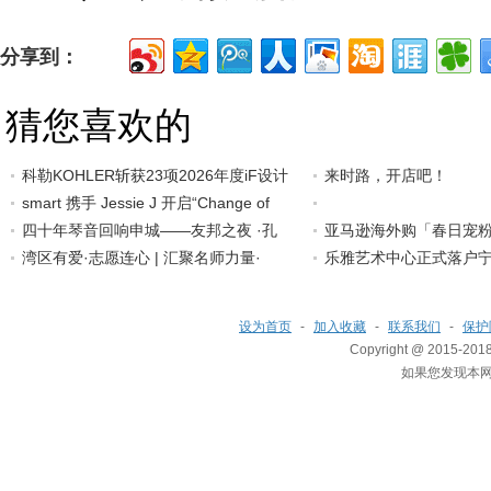
分享到：
猜您喜欢的
科勒KOHLER斩获23项2026年度iF设计
来时路，开店吧！
大奖
smart 携手 Jessie J 开启“Change of
四十年琴音回响申城——友邦之夜 ·孔
亚马逊海外购「春日宠
湾区有爱·志愿连心 | 汇聚名师力量·
乐雅艺术中心正式落户宁
设为首页
-
加入收藏
-
联系我们
-
保护
Copyright @ 2015-2018
如果您发现本